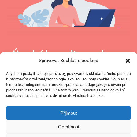
Úvodní konzultace zdarma
Spravovat Souhlas s cookies
Nevíte, jaká forma výuky Vám nejvíc sedne?
Abychom poskytli co nejlepší služby, používáme k ukládání a/nebo přístupu
k informacím o zařízení, technologie jako jsou soubory cookies. Souhlas s
těmito technologiemi nám umožní zpracovávat údaje, jako je chování při
Společně probereme, jaký jste studijní typ,
procházení nebo jedinečná ID na tomto webu. Nesouhlas nebo odvolání
souhlasu může nepříznivě ovlivnit určité vlastnosti a funkce.
jaké máte s jazykem zkušenosti, jaké jsou
vaše cíle a vybereme pro Vás ideální
Přijmout
způsob výuky.
Odmítnout