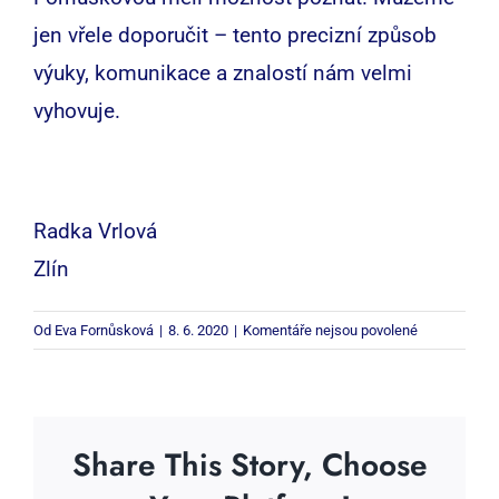
jen vřele doporučit – tento precizní způsob
výuky, komunikace a znalostí nám velmi
vyhovuje.
Radka Vrlová
Zlín
u
Od
Eva Fornůsková
|
8. 6. 2020
|
Komentáře nejsou povolené
textu
s
názvem
Share This Story, Choose