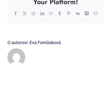
Your Platform!
Facebook
X
Reddit
LinkedIn
WhatsApp
Tumblr
Pinterest
Vk
Xing
E-
mail
O autorovi:
Eva Fornůsková