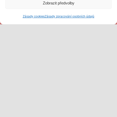
Zobrazit předvolby
Kontaktujte mě
Zásady cookies
Zásady zpracování osobních údajů
+420 734 208 878