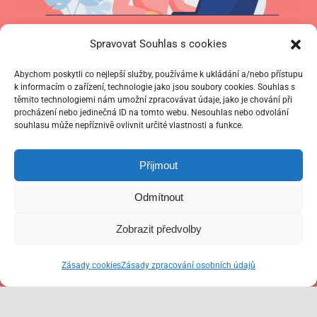
Spravovat Souhlas s cookies
Úvodní konzultace zdarma
Abychom poskytli co nejlepší služby, používáme k ukládání a/nebo přístupu
k informacím o zařízení, technologie jako jsou soubory cookies. Souhlas s
těmito technologiemi nám umožní zpracovávat údaje, jako je chování při
procházení nebo jedinečná ID na tomto webu. Nesouhlas nebo odvolání
Nevíte, jaká forma výuky Vám nejvíc sedne?
souhlasu může nepříznivě ovlivnit určité vlastnosti a funkce.
Společně probereme, jaký jste studijní typ,
Přijmout
jaké máte s jazykem zkušenosti, jaké jsou
Odmítnout
vaše cíle a vybereme pro Vás ideální
Zobrazit předvolby
způsob výuky.
Zásady cookies
Zásady zpracování osobních údajů