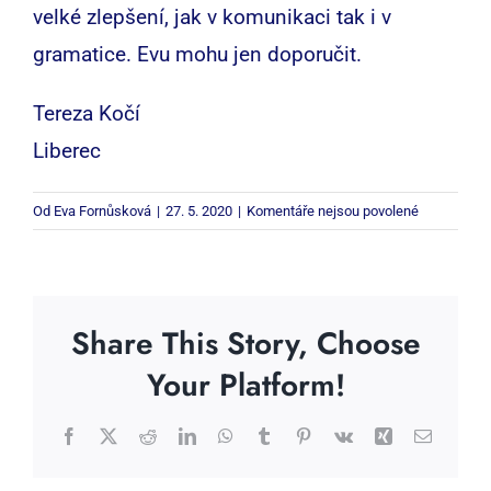
velké zlepšení, jak v komunikaci tak i v
gramatice. Evu mohu jen doporučit.
Tereza Kočí
Liberec
u
Od
Eva Fornůsková
|
27. 5. 2020
|
Komentáře nejsou povolené
textu
s
názvem
Share This Story, Choose
Your Platform!
Facebook
X
Reddit
LinkedIn
WhatsApp
Tumblr
Pinterest
Vk
Xing
E-
mail