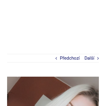
Předchozí
Další
Zobrazit
větší
obrázek