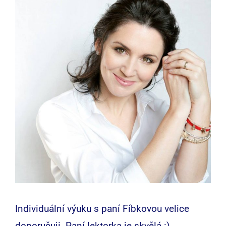
větší
obrázek
Individuální výuku s paní Fíbkovou velice
doporučuji. Paní lektorka je skvělá :).