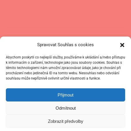
Spravovat Souhlas s cookies
Abychom poskytli co nejlepší služby, používáme k ukládání a/nebo přístupu
k informacím o zařízení, technologie jako jsou soubory cookies. Souhlas s
těmito technologiemi nám umožní zpracovávat údaje, jako je chování při
procházení nebo jedinečná ID na tomto webu. Nesouhlas nebo odvolání
souhlasu může nepříznivě ovlivnit určité vlastnosti a funkce.
Přijmout
Odmítnout
Zobrazit předvolby
Úvodní konzultace zdarma