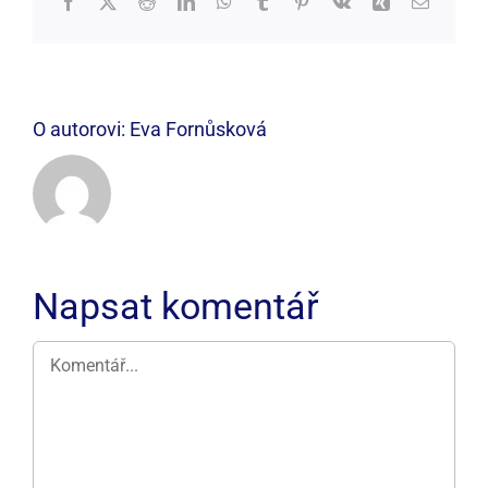
Facebook
X
Reddit
LinkedIn
WhatsApp
Tumblr
Pinterest
Vk
Xing
E-
mail
O autorovi:
Eva Fornůsková
Napsat komentář
Komentář