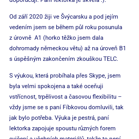
Od září 2020 žiji ve Švýcarsku a pod jejím
vedením jsem se během půl roku posunula
z úrovně A1 (horko těžko jsem dala
dohromady německou větu) až na úroveň B1
s úspěšným zakončením zkouškou TELC.
S výukou, která probíhala přes Skype, jsem
byla velmi spokojena a také oceňuji
vstřícnost, trpělivost a časovou flexibilitu –
vždy jsme se s paní Fíbkovou domluvili, tak
jak bylo potřeba. Výuka je pestrá, paní
lektorka zapojuje spoustu různých forem
cvičení a učebních materiálů, takže to není