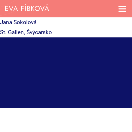
Přeskočit
EVA FÍBKOVÁ
Togg
na
Navi
Jana Sokolová
Úvod
obsah
St. Gallen, Švýcarsko
Lekce němčiny
O mně
Reference
Kontakt