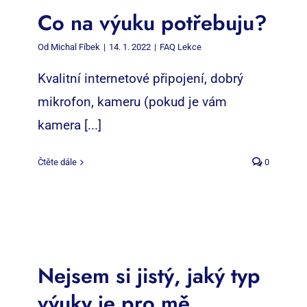
Co na výuku potřebuju?
Od
Michal Fíbek
|
14. 1. 2022
|
FAQ Lekce
Kvalitní internetové připojení, dobrý
mikrofon, kameru (pokud je vám
kamera [...]
Čtěte dále
0
Nejsem si jistý, jaký typ
výuky je pro mě