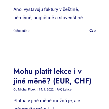
Ano, vystavuju faktury v češtině,
němčině, angličtině a slovenštině.
Čtěte dále
0
Mohu platit lekce i v
jiné měně? (EUR, CHF)
Od
Michal Fíbek
|
14. 1. 2022
|
FAQ Lekce
Platba v jiné měně možná je, ale
informujte mě o [...]