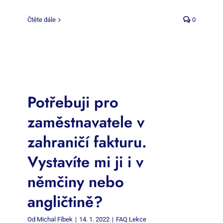
Čtěte dále
0
Potřebuji pro
zaměstnavatele v
zahraničí fakturu.
Vystavíte mi ji i v
němčiny nebo
angličtině?
Od
Michal Fíbek
|
14. 1. 2022
|
FAQ Lekce