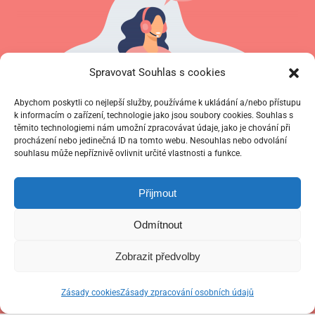
Spravovat Souhlas s cookies
Abychom poskytli co nejlepší služby, používáme k ukládání a/nebo přístupu
k informacím o zařízení, technologie jako jsou soubory cookies. Souhlas s
těmito technologiemi nám umožní zpracovávat údaje, jako je chování při
procházení nebo jedinečná ID na tomto webu. Nesouhlas nebo odvolání
Úvodní konzultace zdarma
souhlasu může nepříznivě ovlivnit určité vlastnosti a funkce.
Přijmout
Nevíte, jaká forma výuky Vám nejvíc sedne?
Odmítnout
Společně probereme, jaký jste studijní typ,
Zobrazit předvolby
jaké máte s jazykem zkušenosti, jaké jsou
vaše cíle a vybereme pro Vás ideální
Zásady cookies
Zásady zpracování osobních údajů