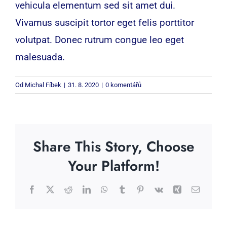
vehicula elementum sed sit amet dui.
Vivamus suscipit tortor eget felis porttitor
volutpat. Donec rutrum congue leo eget
malesuada.
Od
Michal Fíbek
|
31. 8. 2020
|
0 komentářů
Share This Story, Choose
Your Platform!
Facebook
X
Reddit
LinkedIn
WhatsApp
Tumblr
Pinterest
Vk
Xing
E-
mail