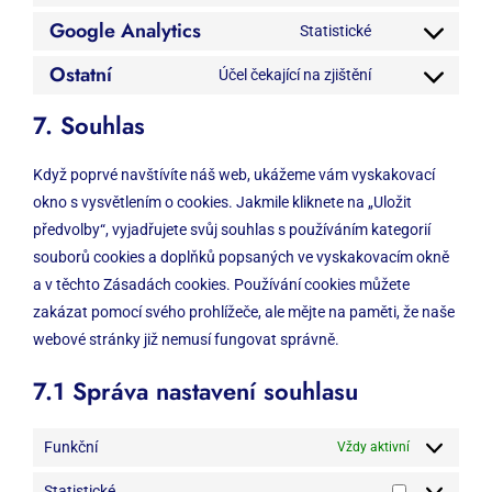
Google Analytics
to
Statistické
Consent
service
Ostatní
to
Účel čekající na zjištění
facebook
Consent
service
to
7. Souhlas
google-
service
analytics
ostatní
Když poprvé navštívíte náš web, ukážeme vám vyskakovací
okno s vysvětlením o cookies. Jakmile kliknete na „Uložit
předvolby“, vyjadřujete svůj souhlas s používáním kategorií
souborů cookies a doplňků popsaných ve vyskakovacím okně
a v těchto Zásadách cookies. Používání cookies můžete
zakázat pomocí svého prohlížeče, ale mějte na paměti, že naše
webové stránky již nemusí fungovat správně.
7.1 Správa nastavení souhlasu
Funkční
Vždy aktivní
Statistické