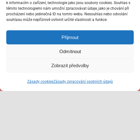
k informacím o zařízení, technologie jako jsou soubory cookies. Souhlas s
těmito technologiemi nám umožní zpracovávat údaje, jako je chování při
Nevíte, jaká forma výuky Vám nejvíc sedne?
procházení nebo jedinečná ID na tomto webu. Nesouhlas nebo odvolání
souhlasu může nepříznivě ovlivnit určité vlastnosti a funkce.
Společně probereme, jaký jste studijní typ,
Přijmout
jaké máte s jazykem zkušenosti, jaké jsou
vaše cíle a vybereme pro Vás ideální
Odmítnout
způsob výuky.
Zobrazit předvolby
Zásady cookies
Zásady zpracování osobních údajů
Kontaktujte mě