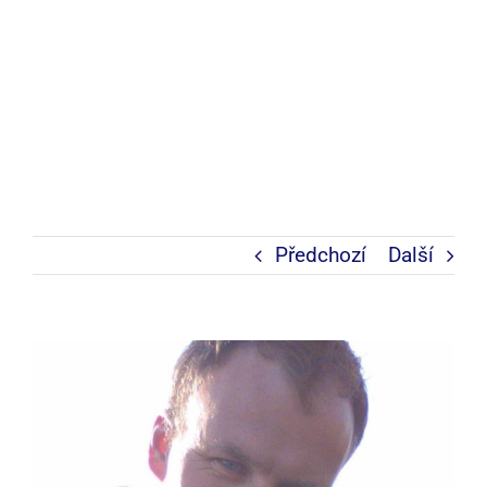
Předchozí
Další
Zobrazit
větší
obrázek