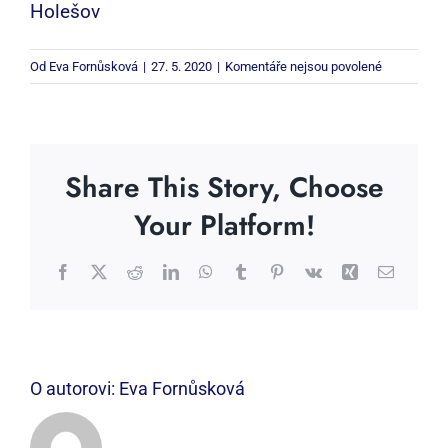
Holešov
u
Od
Eva Fornůsková
|
27. 5. 2020
|
Komentáře nejsou povolené
textu
s
názvem
Share This Story, Choose
Your Platform!
Facebook
X
Reddit
LinkedIn
WhatsApp
Tumblr
Pinterest
Vk
Xing
E-
mail
O autorovi:
Eva Fornůsková