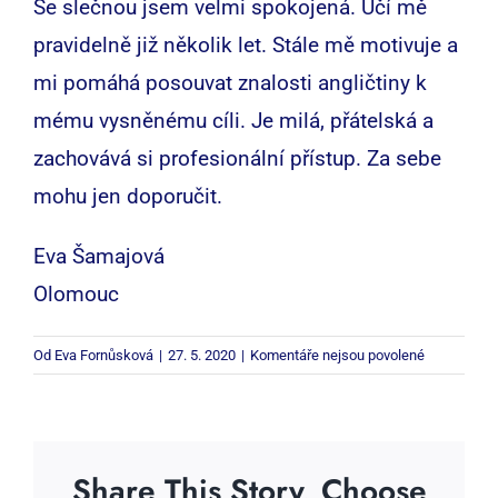
Se slečnou jsem velmi spokojená. Učí mě
pravidelně již několik let. Stále mě motivuje a
mi pomáhá posouvat znalosti angličtiny k
mému vysněnému cíli. Je milá, přátelská a
zachovává si profesionální přístup. Za sebe
mohu jen doporučit.
Eva Šamajová
Olomouc
u
Od
Eva Fornůsková
|
27. 5. 2020
|
Komentáře nejsou povolené
textu
s
názvem
Share This Story, Choose