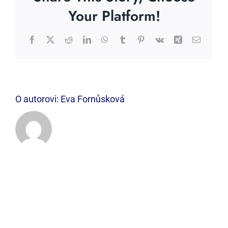
Your Platform!
Facebook
X
Reddit
LinkedIn
WhatsApp
Tumblr
Pinterest
Vk
Xing
E-
mail
O autorovi:
Eva Fornůsková