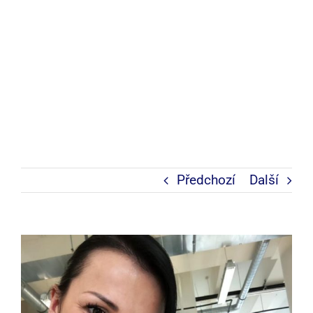
Předchozí
Další
Zobrazit
větší
obrázek