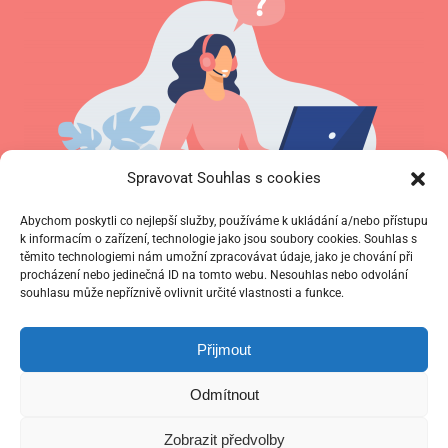
Spravovat Souhlas s cookies
Abychom poskytli co nejlepší služby, používáme k ukládání a/nebo přístupu
k informacím o zařízení, technologie jako jsou soubory cookies. Souhlas s
Úvodní konzultace zdarma
těmito technologiemi nám umožní zpracovávat údaje, jako je chování při
procházení nebo jedinečná ID na tomto webu. Nesouhlas nebo odvolání
souhlasu může nepříznivě ovlivnit určité vlastnosti a funkce.
Nevíte, jaká forma výuky Vám nejvíc sedne?
Přijmout
Společně probereme, jaký jste studijní typ,
Odmítnout
jaké máte s jazykem zkušenosti, jaké jsou
vaše cíle a vybereme pro Vás ideální
Zobrazit předvolby