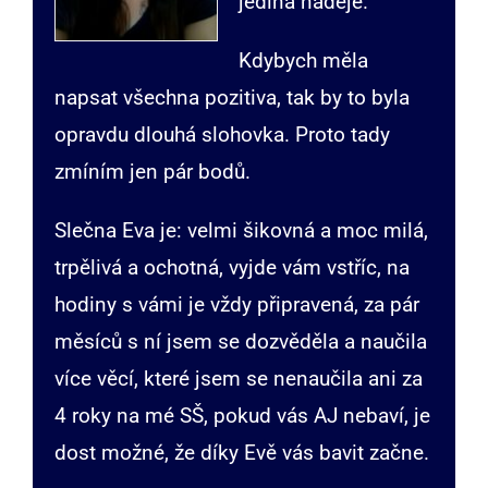
jediná naděje.
Kdybych měla
napsat všechna pozitiva, tak by to byla
opravdu dlouhá slohovka. Proto tady
zmíním jen pár bodů.
Slečna Eva je: velmi šikovná a moc milá,
trpělivá a ochotná, vyjde vám vstříc, na
hodiny s vámi je vždy připravená, za pár
měsíců s ní jsem se dozvěděla a naučila
více věcí, které jsem se nenaučila ani za
4 roky na mé SŠ, pokud vás AJ nebaví, je
dost možné, že díky Evě vás bavit začne.