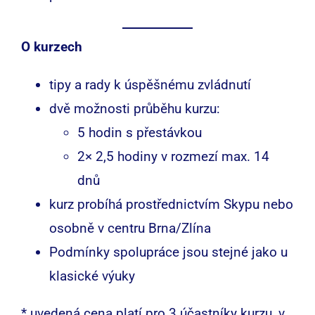
O kurzech
tipy a rady k úspěšnému zvládnutí
dvě možnosti průběhu kurzu:
5 hodin s přestávkou
2× 2,5 hodiny v rozmezí max. 14
dnů
kurz probíhá prostřednictvím Skypu nebo
osobně v centru Brna/Zlína
Podmínky spolupráce
jsou stejné jako u
klasické výuky
* uvedená cena platí pro 3 účastníky kurzu, v